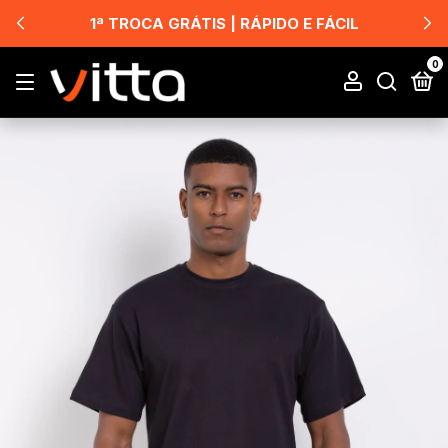
1ª TROCA GRÁTIS | RÁPIDO E FÁCIL
0