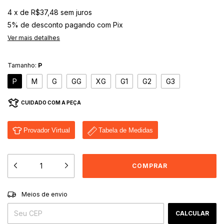
4
x
de
R$37,48
sem juros
5% de desconto
pagando com Pix
Ver mais detalhes
Tamanho:
P
P
M
G
GG
XG
G1
G2
G3
CUIDADO COM A PEÇA
Provador Virtual
Tabela de Medidas
ALTERAR CEP
Entregas para o CEP:
Meios de envio
CALCULAR