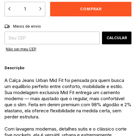
ALTERAR CEP
Entregas para o CEP:
Meios de envio
CALCULAR
Não sei meu CEP
Descrição
A Calça Jeans Urban Mid Fit foi pensada pra quem busca
um equilíbrio perfeito entre conforto, mobilidade e estilo.
Sua modelagem exclusiva Mid Fit entrega um caimento
moderno — mais ajustado que o regular, mais confortável
que o slim. Feita em denim premium com 98% algodão e 2%
elastano, ela oferece flexibilidade na medida certa, sem
perder estrutura.
Com lavagens modernas, detalhes sutis e o clássico corte
five pockets, ela é versátil, urbana e extremamente