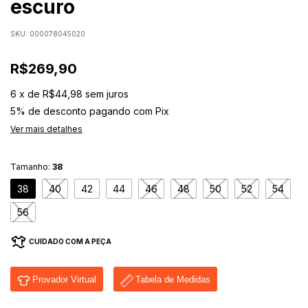
escuro
SKU:
000078045020
R$269,90
6
x
de
R$44,98
sem juros
5% de desconto
pagando com Pix
Ver mais detalhes
Tamanho:
38
38
40
42
44
46
48
50
52
54
56
CUIDADO COM A PEÇA
Provador Virtual
Tabela de Medidas