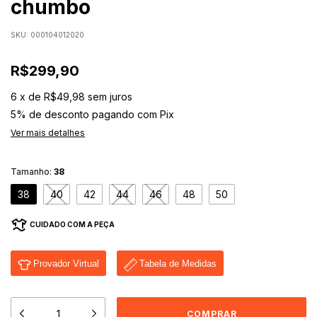
chumbo
SKU:
000104012020
R$299,90
6
x
de
R$49,98
sem juros
5% de desconto
pagando com Pix
Ver mais detalhes
Tamanho:
38
38
40
42
44
46
48
50
CUIDADO COM A PEÇA
Provador Virtual
Tabela de Medidas