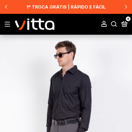
1ª TROCA GRÁTIS | RÁPIDO E FÁCIL
0