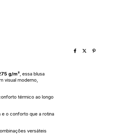
275 g/m²
, essa blusa
um visual moderno,
conforto térmico ao longo
e o conforto que a rotina
 combinações versáteis