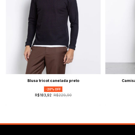
Blusa tricot canelada preto
Camisa
-
20
% OFF
R$229,90
R$183,92