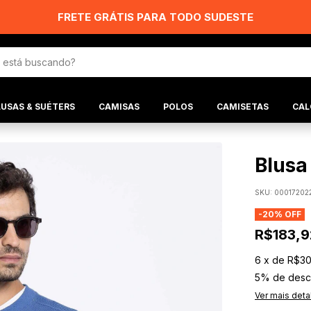
FRETE GRÁTIS PARA TODO SUDESTE
LUSAS & SUÉTERS
CAMISAS
POLOS
CAMISETAS
CAL
Blusa
SKU:
00017202
-
20
% OFF
R$183,9
6
x
de
R$30
5% de desc
Ver mais deta