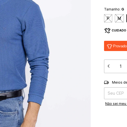
Tamanho:
G
P
M
CUIDADO 
Provador
Entregas para
Meios d
Não sei meu