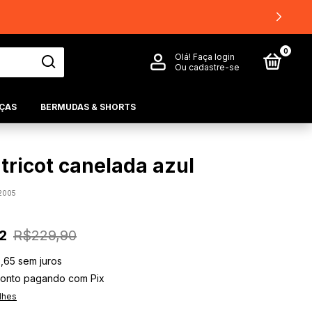
0
Olá!
Faça login
Ou cadastre-se
ÇAS
BERMUDAS & SHORTS
 tricot canelada azul
2005
2
R$229,90
,65
sem juros
onto
pagando com Pix
lhes