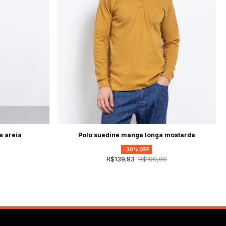
a areia
Polo suedine manga longa mostarda
-
30
% OFF
R$199,90
R$139,93