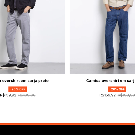
 overshirt em sarja preto
Camisa overshirt em sarj
-
20
% OFF
-
20
% OFF
R$199,90
R$199,90
R$159,92
R$159,92